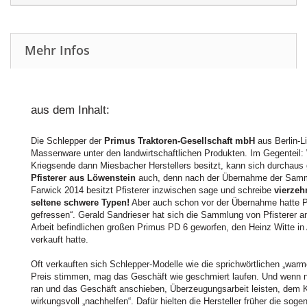
Mehr Infos
aus dem Inhalt:
Die Schlepper der
Primus Traktoren-Gesellschaft mbH
aus Berlin-L
Massenware unter den landwirtschaftlichen Produkten. Im Gegenteil: 
Kriegsende dann Miesbacher Herstellers besitzt, kann sich durchaus
Pfisterer aus Löwenstein
auch, denn nach der Übernahme der Samm
Farwick 2014 besitzt Pfisterer inzwischen sage und schreibe
vierzeh
seltene schwere Typen!
Aber auch schon vor der Übernahme hatte Pfi
gefressen“. Gerald Sandrieser hat sich die Sammlung von Pfisterer a
Arbeit befindlichen großen Primus PD 6 geworfen, den Heinz Witte in 
verkauft hatte.
Oft verkauften sich Schlepper-Modelle wie die sprichwörtlichen „wa
Preis stimmen, mag das Geschäft wie geschmiert laufen. Und wenn n
ran und das Geschäft anschieben, Überzeugungsarbeit leisten, dem 
wirkungsvoll „nachhelfen“. Dafür hielten die Hersteller früher die soge