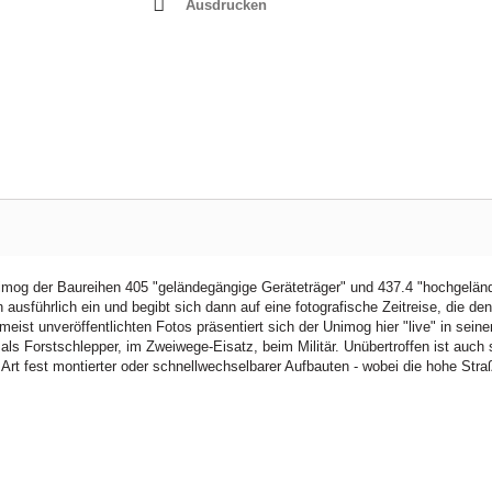
Ausdrucken
nimog der Baureihen 405 "geländegängige Geräteträger" und 437.4 "hochgelän
ausführlich ein und begibt sich dann auf eine fotografische Zeitreise, die d
eist unveröffentlichten Fotos präsentiert sich der Unimog hier "live" in sei
 als Forstschlepper, im Zweiwege-Eisatz, beim Militär. Unübertroffen ist auch
 Art fest montierter oder schnellwechselbarer Aufbauten - wobei die hohe St