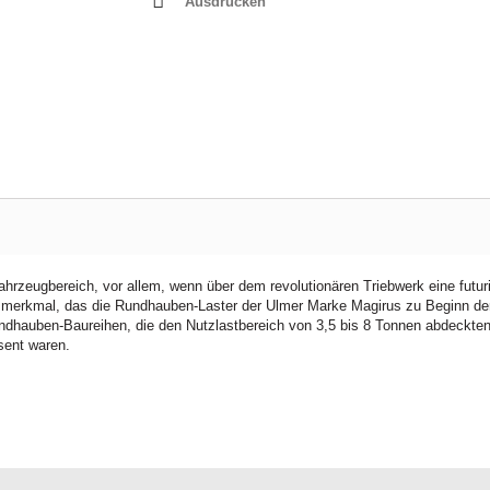
Ausdrucken
hrzeugbereich, vor allem, wenn über dem revolutionären Triebwerk eine futuri
ionsmerkmal, das die Rundhauben-Laster der Ulmer Marke Magirus zu Beginn de
dhauben-Baureihen, die den Nutzlastbereich von 3,5 bis 8 Tonnen abdeckten
sent waren.