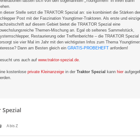
enerationen lassen sich von den sogenannten „Youngtimern“ in ihren Bann
iehen.
n dieser Stelle setzt die TRAKTOR Spezial an: sie kombiniert die Stärken de
chlepper Post mit der Faszination Youngtimer-Traktoren. Als erste und einzig
achzeitschrift auf diesem Gebiet bietet die TRAKTOR Spezial eine
bwechslungsreiche Themen-Mischung an. Egal ob seltenes Sammelstück,
ystemschlepper, Restaurierung oder Treffenberichte – die TRAKTOR Spezial
ersorgt sie vier Mal im Jahr mit den wichtigsten Infos zum Thema Youngtimer
nteresse? Dann am Besten gleich ein
GRATIS-PROBEHEFT
anfordern!
esucht uns auch auf
www.traktor-spezial.de
.
ine kostenlose
private Kleinanzeige
in der
Traktor Spezial
kann
hier
aufgege
erden.
r Spezial
g
A bis Z