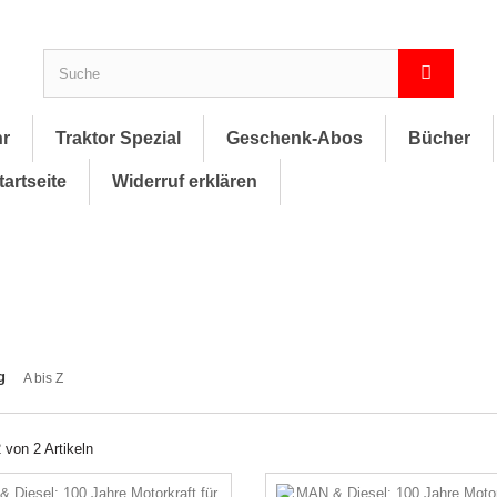
hr
Traktor Spezial
Geschenk-Abos
Bücher
tartseite
Widerruf erklären
g
A bis Z
2 von 2 Artikeln